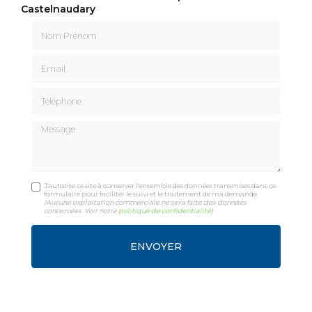
Castelnaudary
Nom Prénom
Email
Téléphone
Message
J'autorise ce site à conserver l'ensemble des données transmises dans ce
formulaire pour faciliter le suivi et le traitement de ma demande.
(Aucune exploitation commerciale ne sera faite des données
concervées. Voir notre
politique de confidentialité
)